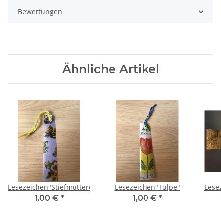
Bewertungen
Ähnliche Artikel
Lesezeichen"Stiefmütterchen"
Lesezeichen"Tulpe"
Lese
1,00 €
*
1,00 €
*