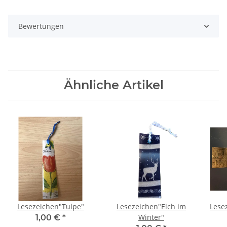
Bewertungen
Ähnliche Artikel
ente"
Lesezeichen"Tulpe"
Lesezeichen"Elch im
Lese
Winter"
1,00 €
*