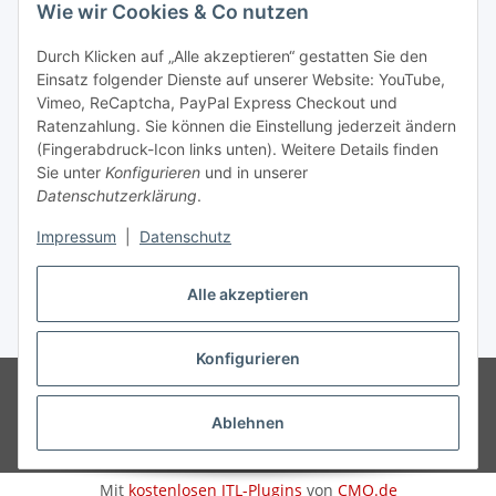
Wie wir Cookies & Co nutzen
Informationen
Durch Klicken auf „Alle akzeptieren“ gestatten Sie den
Einsatz folgender Dienste auf unserer Website: YouTube,
Gesetzliche Informationen
Vimeo, ReCaptcha, PayPal Express Checkout und
Ratenzahlung. Sie können die Einstellung jederzeit ändern
(Fingerabdruck-Icon links unten). Weitere Details finden
Sie unter
Konfigurieren
und in unserer
Datenschutzerklärung
.
Vertrag widerrufen
Impressum
|
Datenschutz
Alle akzeptieren
* Gemäß §19 UStG wird keine Umsatzsteuer berechnet, zzgl.
Versand
Konfigurieren
© Wohlgefühl für Körper & Seele by Sabine Werner
Besucherzähler:
794641
Endpreis zzgl. Versandkosten, gemäß §19 UStG wird keine
Ablehnen
Umsatzsteuer berechnet.
Powered by
JTL-Shop
Mit
kostenlosen JTL-Plugins
von
CMO.de