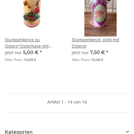
Stumpenkerze zu
Stumpenkerze, pink mit
Ostern"Osterhase mit
Osterei
Schubkarre"
jetzt nur
5,00 €
*
jetzt nur
7,50 €
*
Alter Preis:
10,00 €
Alter Preis:
15,00 €
Artikel 1 - 14 von 14
Kategorien