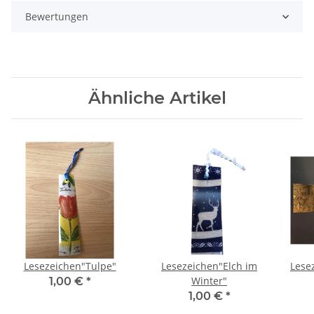
Bewertungen
Ähnliche Artikel
ente"
Lesezeichen"Tulpe"
Lesezeichen"Elch im
Lese
Winter"
1,00 €
*
1,00 €
*