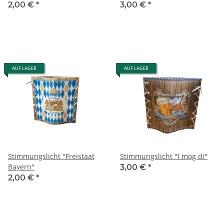
2,00 €
*
3,00 €
*
AUF LAGER
AUF LAGER
Stimmungslicht "Freistaat
Stimmungslicht "I mog di"
Bayern"
3,00 €
*
2,00 €
*