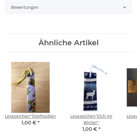
Bewertungen
Ähnliche Artikel
ente"
Lesezeichen"Stiefmütterchen"
Lesezeichen"Elch im
Lese
Winter"
1,00 €
*
1,00 €
*