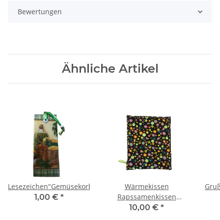
Bewertungen
Ähnliche Artikel
Lesezeichen"Gemüsekorb"
Wärmekissen
Gruß
Rapssamenkissen
1,00 €
*
quadratisch "farbige
10,00 €
*
Blumen" RK6