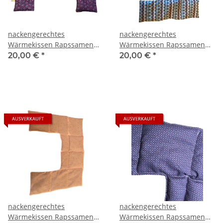
nackengerechtes
nackengerechtes
Wärmekissen Rapssamen
Wärmekissen Rapssamen
RNXXL70 "blaue Blumen"
RNXXL76 "bunte Dreiecke""
20,00 €
*
20,00 €
*
AUSVERKAUFT
AUSVERKAUFT
nackengerechtes
nackengerechtes
Wärmekissen Rapssamen
Wärmekissen Rapssamen