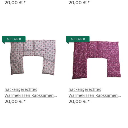
RNXXL77 "graue Punke"
RNXXL78 "lila Kreuze"
20,00 €
*
20,00 €
*
AUF LAGER
AUF LAGER
nackengerechtes
nackengerechtes
Wärmekissen Rapssamen
Wärmekissen Rapssamen
RNXXL79 "Pferdeliebe"
RNXXL80 "rosa Blumen"
20,00 €
*
20,00 €
*