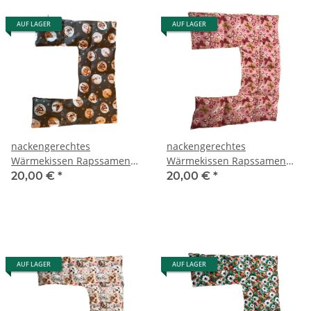
AUF LAGER
AUF LAGER
nackengerechtes
nackengerechtes
Wärmekissen Rapssamen
Wärmekissen Rapssamen
RNXXL84
RNXXL86 "rosa
20,00 €
*
20,00 €
*
"Weihnachtskugeln"
Schmetterlinge"
AUF LAGER
AUF LAGER