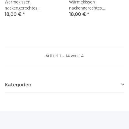
Wärmekissen
Wärmekissen
nackengerechtes
nackengerechtes
Rapssamenkissen "Anker"
Rapssamenkissen
18,00 €
*
18,00 €
*
RN14
"Erdbeere" RN7
Artikel 1 - 14 von 14
Kategorien