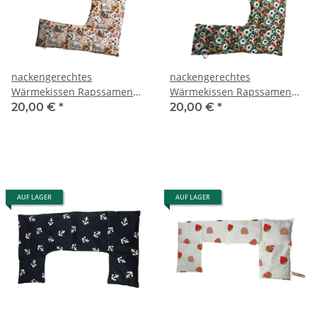
nackengerechtes
nackengerechtes
Wärmekissen Rapssamen
Wärmekissen Rapssamen
RNXXL94 "Katzen und
RNXXL95 "Marienkäfer und
20,00 €
*
20,00 €
*
Hunde"
Blüten"
AUF LAGER
AUF LAGER