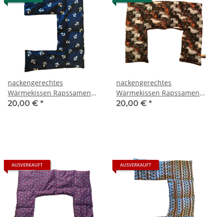
nackengerechtes
nackengerechtes
Wärmekissen Rapssamen
Wärmekissen Rapssamen
RNXXL14 "Anker""
RNXXL31 "Pferde"
20,00 €
*
20,00 €
*
AUSVERKAUFT
AUSVERKAUFT