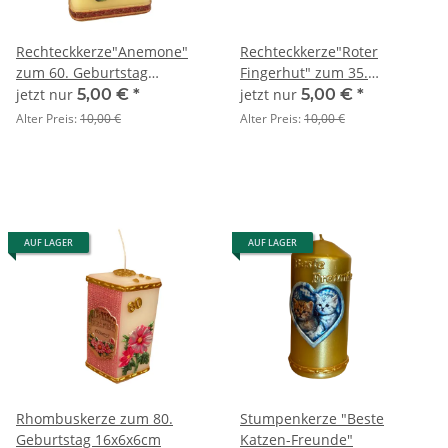
Rechteckkerze"Anemone"
Rechteckkerze"Roter
zum 60. Geburtstag
Fingerhut" zum 35.
SONDERANGEBOT
Geburtstag
jetzt nur
5,00 €
*
jetzt nur
5,00 €
*
SONDERANGEBOT
Alter Preis:
10,00 €
Alter Preis:
10,00 €
AUF LAGER
AUF LAGER
Rhombuskerze zum 80.
Stumpenkerze "Beste
Geburtstag 16x6x6cm
Katzen-Freunde"