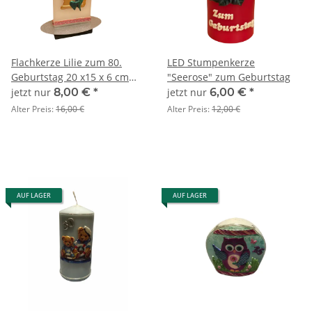
Flachkerze Lilie zum 80.
LED Stumpenkerze
Geburtstag 20 x15 x 6 cm
"Seerose" zum Geburtstag
inkl. Ständer
jetzt nur
8,00 €
*
jetzt nur
6,00 €
*
Alter Preis:
16,00 €
Alter Preis:
12,00 €
AUF LAGER
AUF LAGER