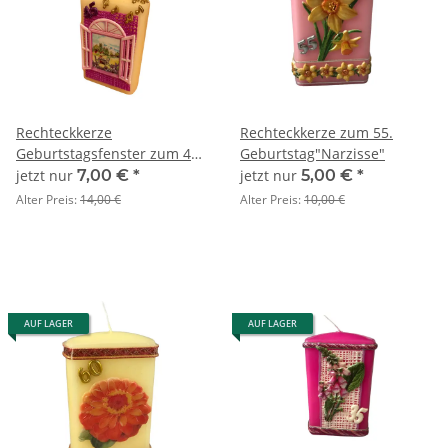
Rechteckkerze
Rechteckkerze zum 55.
Geburtstagsfenster zum 45.
Geburtstag"Narzisse"
Geburtstag 13x8 cm
jetzt nur
7,00 €
*
jetzt nur
5,00 €
*
Alter Preis:
14,00 €
Alter Preis:
10,00 €
AUF LAGER
AUF LAGER