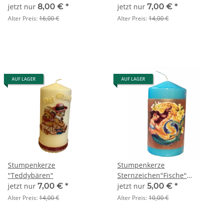
jetzt nur
8,00 €
*
jetzt nur
7,00 €
*
Alter Preis:
16,00 €
Alter Preis:
14,00 €
AUF LAGER
AUF LAGER
Stumpenkerze
Stumpenkerze
"Teddybären"
Sternzeichen"Fische"
SONDERANGEBOT
jetzt nur
7,00 €
*
jetzt nur
5,00 €
*
Alter Preis:
14,00 €
Alter Preis:
10,00 €