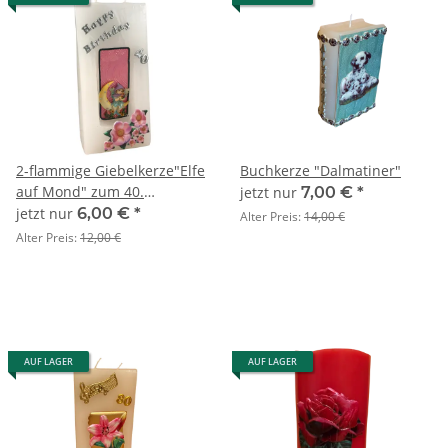
2-flammige Giebelkerze"Elfe
Buchkerze "Dalmatiner"
auf Mond" zum 40.
jetzt nur
7,00 €
*
Geburtstag
jetzt nur
6,00 €
*
Alter Preis:
14,00 €
Alter Preis:
12,00 €
AUF LAGER
AUF LAGER