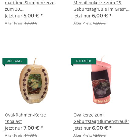
maritime Stumpenkerze
Medaillonkerze zum 25.
zum 30.
Geburtstag"Eule im Gras"
Geburtstag"Matrosenbären"
SONDERANGEBOT
jetzt nur
5,00 €
*
jetzt nur
6,00 €
*
Alter Preis:
10,00 €
Alter Preis:
12,00 €
AUF LAGER
AUF LAGER
Oval-Rahmen-Kerze
Ovalkerze zum
"Koalas"
Geburtstag"Blumenstrauß"
jetzt nur
7,00 €
*
jetzt nur
6,00 €
*
Alter Preis:
14,00 €
Alter Preis:
12,00 €