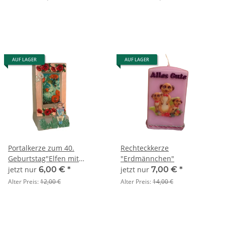
AUF LAGER
AUF LAGER
Portalkerze zum 40.
Rechteckkerze
Geburtstag"Elfen mit
"Erdmännchen"
Mohnblumen"
jetzt nur
6,00 €
*
jetzt nur
7,00 €
*
Alter Preis:
12,00 €
Alter Preis:
14,00 €