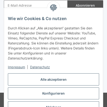
Abonnieren
Newsletter Abonnieren
Wie wir Cookies & Co nutzen
Informationen
Durch Klicken auf „Alle akzeptieren“ gestatten Sie den
Einsatz folgender Dienste auf unserer Website: YouTube,
Gesetzliche Informationen
Vimeo, ReCaptcha, PayPal Express Checkout und
Ratenzahlung. Sie können die Einstellung jederzeit ändern
(Fingerabdruck-Icon links unten). Weitere Details finden
Sie unter
Konfigurieren
und in unserer
Datenschutzerklärung
.
Vertrag widerrufen
Impressum
|
Datenschutz
Alle akzeptieren
* Gemäß §19 UStG wird keine Umsatzsteuer berechnet, zzgl.
Versand
Konfigurieren
© Wohlgefühl für Körper & Seele by Sabine Werner
Besucherzähler:
794662
Endpreis zzgl. Versandkosten, gemäß §19 UStG wird keine