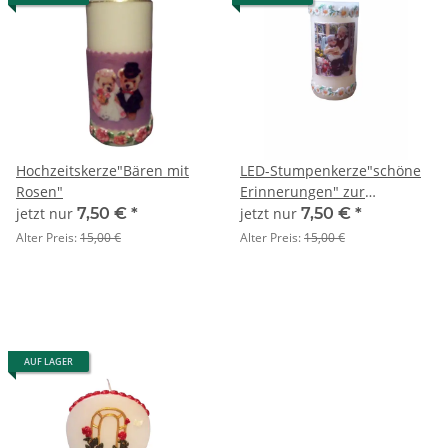
Hochzeitskerze"Bären mit
LED-Stumpenkerze"schöne
Rosen"
Erinnerungen" zur
Goldhochzeit
jetzt nur
7,50 €
*
jetzt nur
7,50 €
*
SONDERANGEBOT
Alter Preis:
15,00 €
Alter Preis:
15,00 €
AUF LAGER