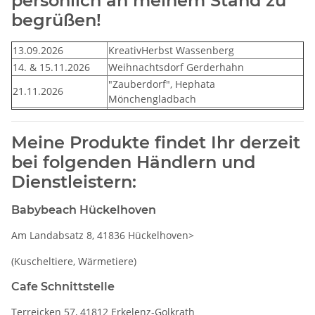
persönlich an meinem Stand zu
begrüßen!
13.09.2026
KreativHerbst Wassenberg
14. & 15.11.2026
Weihnachtsdorf Gerderhahn
"Zauberdorf", Hephata
21.11.2026
Mönchengladbach
Meine Produkte findet Ihr derzeit
bei folgenden Händlern und
Dienstleistern:
Babybeach Hückelhoven
Am Landabsatz 8, 41836 Hückelhoven>
(Kuscheltiere, Wärmetiere)
Cafe Schnittstelle
Terreicken 57, 41812 Erkelenz-Golkrath