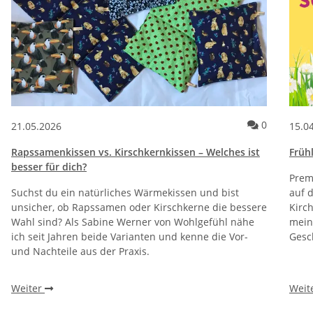
Kommentar
0
21.05.2026
15.0
Rapssamenkissen vs. Kirschkernkissen – Welches ist
Frühl
besser für dich?
Prem
Suchst du ein natürliches Wärmekissen und bist
auf 
unsicher, ob Rapssamen oder Kirschkerne die bessere
Kirch
Wahl sind? Als Sabine Werner von Wohlgefühl nähe
mein
ich seit Jahren beide Varianten und kenne die Vor-
Gesc
und Nachteile aus der Praxis.
Weiter
Weit