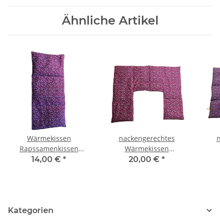
Ähnliche Artikel
Wärmekissen
nackengerechtes
Rapssamenkissen
Wärmekissen
rechteckig "rosa
Rapssamen RNXXL80
Ra
14,00 €
*
20,00 €
*
Blumen" RG80
"rosa Blumen"
Kategorien