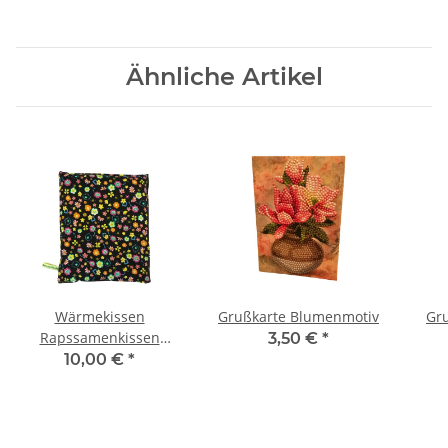
Ähnliche Artikel
Wärmekissen
Grußkarte Blumenmotiv
Gr
Rapssamenkissen
3,50 €
*
quadratisch "farbige
10,00 €
*
Blumen" RK6