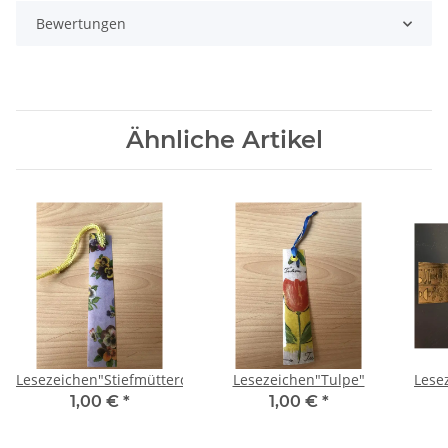
Bewertungen
Ähnliche Artikel
Lesezeichen"Stiefmütterchen"
Lesezeichen"Tulpe"
Lese
1,00 €
*
1,00 €
*