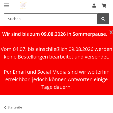
x
Wir
sind bis zum 09.08.2026 in Sommerpause.
Vom 04.07. bis einschließlich 09.08.2026 werden
keine Bestellungen bearbeitet und versendet.
Per Email und Social Media sind wir weiterhin
erreichbar, jedoch können Antworten einige
Tage dauern.
Startseite