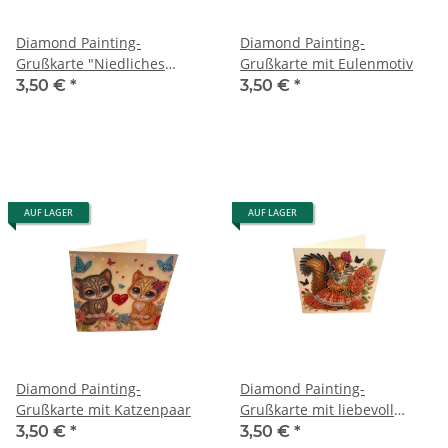
Diamond Painting-
Diamond Painting-
Grußkarte "Niedliches
Grußkarte mit Eulenmotiv
Eichhörnchen mit
3,50 €
*
3,50 €
*
Herzmotiv"
AUF LAGER
AUF LAGER
Diamond Painting-
Diamond Painting-
Grußkarte mit Katzenpaar
Grußkarte mit liebevoll
gestaltetem
3,50 €
*
3,50 €
*