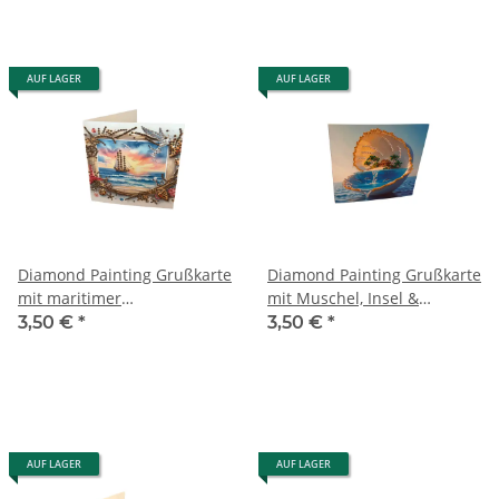
AUF LAGER
AUF LAGER
Diamond Painting Grußkarte
Diamond Painting Grußkarte
mit maritimer
mit Muschel, Insel &
Strandlandschaft &
Delfinen
3,50 €
*
3,50 €
*
Segelboot
AUF LAGER
AUF LAGER