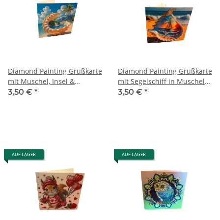
Diamond Painting Grußkarte
Diamond Painting Grußkarte
mit Muschel, Insel &
mit Segelschiff in Muschel
Wasserfall
(Sonnenuntergang)
3,50 €
*
3,50 €
*
AUF LAGER
AUF LAGER