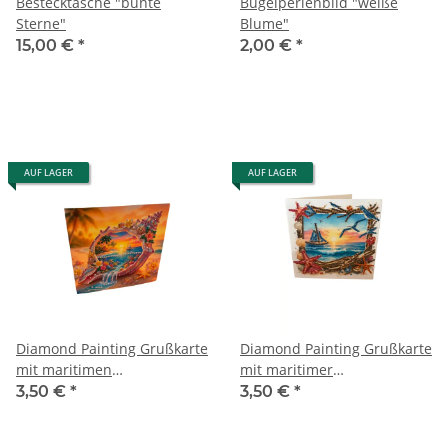
Bestecktasche "bunte
Bügelperlenbild "weiße
Sterne"
Blume"
15,00 €
*
2,00 €
*
AUF LAGER
AUF LAGER
Diamond Painting Grußkarte
Diamond Painting Grußkarte
mit maritimen
mit maritimer
Muschel-/Strandmotiv
Strandlandschaft &
3,50 €
*
3,50 €
*
(Sonnenuntergang, Meer,
Segelboot
Palmen, Unterwasserwelt)