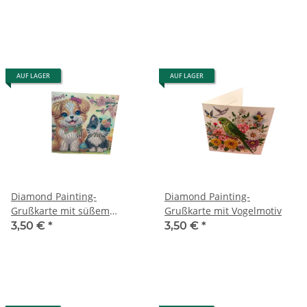
Eichhörnchenmotiv
AUF LAGER
AUF LAGER
Diamond Painting-
Diamond Painting-
Grußkarte mit süßem
Grußkarte mit Vogelmotiv
Hunde- und Katzenmotiv
3,50 €
*
3,50 €
*