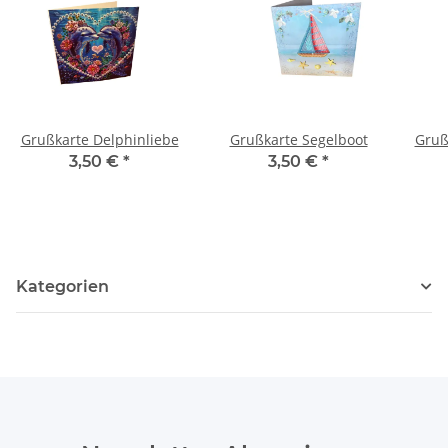
Grußkarte Delphinliebe
Grußkarte Segelboot
Gruß
3,50 €
*
3,50 €
*
Kategorien