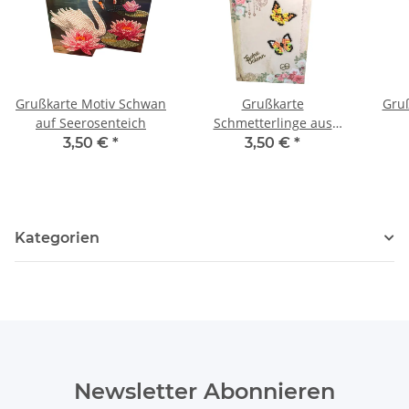
Grußkarte Motiv Schwan
Grußkarte
Gruß
auf Seerosenteich
Schmetterlinge aus
Diamond Painting,
3,50 €
*
3,50 €
*
Schriftzug "Frohe
Ostern"
Kategorien
Newsletter Abonnieren