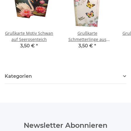
Grußkarte Motiv Schwan
Grußkarte
Gruß
auf Seerosenteich
Schmetterlinge aus
Diamond Painting,
3,50 €
*
3,50 €
*
Schriftzug "Frohe
Ostern"
Kategorien
Newsletter Abonnieren