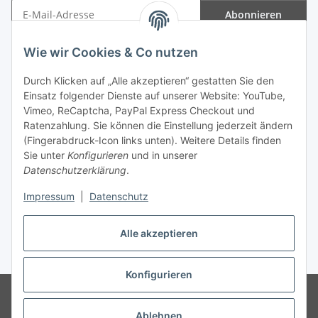
Abonnieren
Newsletter Abonnieren
Wie wir Cookies & Co nutzen
Informationen
Durch Klicken auf „Alle akzeptieren“ gestatten Sie den
Einsatz folgender Dienste auf unserer Website: YouTube,
Gesetzliche Informationen
Vimeo, ReCaptcha, PayPal Express Checkout und
Ratenzahlung. Sie können die Einstellung jederzeit ändern
(Fingerabdruck-Icon links unten). Weitere Details finden
Sie unter
Konfigurieren
und in unserer
Datenschutzerklärung
.
Vertrag widerrufen
Impressum
|
Datenschutz
Alle akzeptieren
* Gemäß §19 UStG wird keine Umsatzsteuer berechnet, zzgl.
Versand
Konfigurieren
© Wohlgefühl für Körper & Seele by Sabine Werner
Besucherzähler:
794652
Endpreis zzgl. Versandkosten, gemäß §19 UStG wird keine
Ablehnen
Umsatzsteuer berechnet.