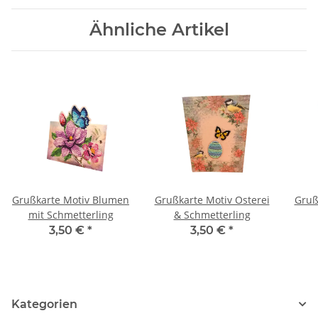
Ähnliche Artikel
Grußkarte Motiv Blumen
Grußkarte Motiv Osterei
Gruß
mit Schmetterling
& Schmetterling
3,50 €
*
3,50 €
*
Kategorien