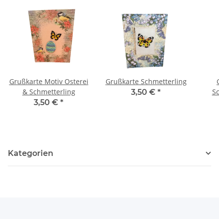
Grußkarte Motiv Osterei
Grußkarte Schmetterling
& Schmetterling
Sc
3,50 €
*
3,50 €
*
Kategorien