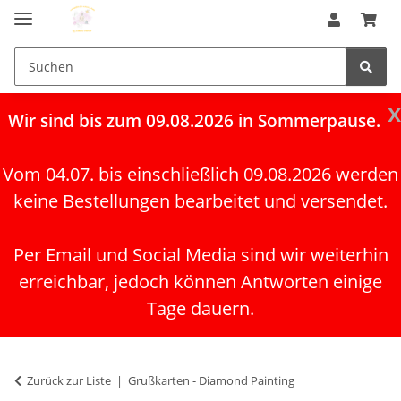
x
Wir
sind bis zum 09.08.2026 in Sommerpause.
Vom 04.07. bis einschließlich 09.08.2026 werden
keine Bestellungen bearbeitet und versendet.
Per Email und Social Media sind wir weiterhin
erreichbar, jedoch können Antworten einige
Tage dauern.
Zurück zur Liste
Grußkarten - Diamond Painting