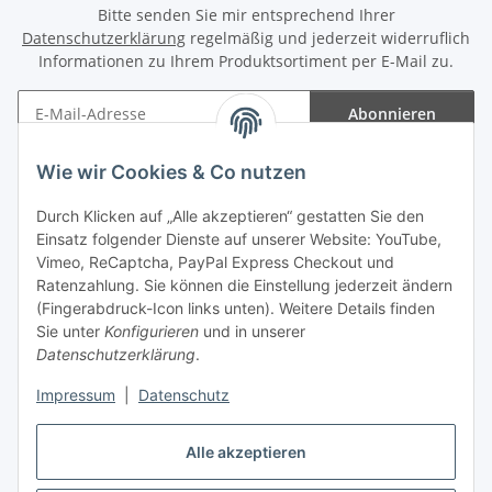
Bitte senden Sie mir entsprechend Ihrer
Datenschutzerklärung
regelmäßig und jederzeit widerruflich
Informationen zu Ihrem Produktsortiment per E-Mail zu.
Abonnieren
Newsletter Abonnieren
Wie wir Cookies & Co nutzen
Informationen
Durch Klicken auf „Alle akzeptieren“ gestatten Sie den
Einsatz folgender Dienste auf unserer Website: YouTube,
Gesetzliche Informationen
Vimeo, ReCaptcha, PayPal Express Checkout und
Ratenzahlung. Sie können die Einstellung jederzeit ändern
(Fingerabdruck-Icon links unten). Weitere Details finden
Sie unter
Konfigurieren
und in unserer
Datenschutzerklärung
.
Vertrag widerrufen
Impressum
|
Datenschutz
Alle akzeptieren
* Gemäß §19 UStG wird keine Umsatzsteuer berechnet, zzgl.
Versand