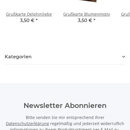
Grußkarte Delphinliebe
Grußkarte Blumenmotiv
Gruß
3,50 €
*
3,50 €
*
Kategorien
Newsletter Abonnieren
Bitte senden Sie mir entsprechend Ihrer
Datenschutzerklärung
regelmäßig und jederzeit widerruflich
Informationen zu Ihrem Produktsortiment per E-Mail zu.