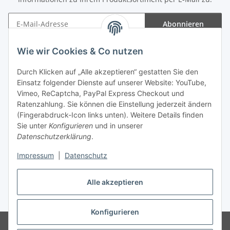
Abonnieren
Newsletter Abonnieren
Wie wir Cookies & Co nutzen
Informationen
Durch Klicken auf „Alle akzeptieren“ gestatten Sie den
Einsatz folgender Dienste auf unserer Website: YouTube,
Gesetzliche Informationen
Vimeo, ReCaptcha, PayPal Express Checkout und
Ratenzahlung. Sie können die Einstellung jederzeit ändern
(Fingerabdruck-Icon links unten). Weitere Details finden
Sie unter
Konfigurieren
und in unserer
Datenschutzerklärung
.
Vertrag widerrufen
Impressum
|
Datenschutz
Alle akzeptieren
* Gemäß §19 UStG wird keine Umsatzsteuer berechnet, zzgl.
Versand
Konfigurieren
© Wohlgefühl für Körper & Seele by Sabine Werner
Besucherzähler: