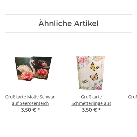
Ähnliche Artikel
Grußkarte Motiv Schwan
Grußkarte
Gruß
auf Seerosenteich
Schmetterlinge aus
Diamond Painting,
3,50 €
*
3,50 €
*
Schriftzug "Frohe
Ostern"