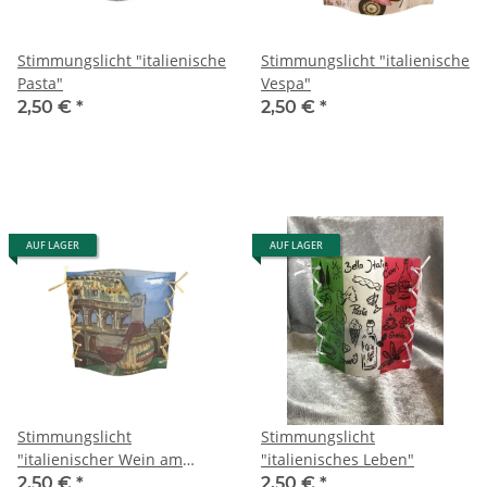
Stimmungslicht "italienische
Stimmungslicht "italienische
Pasta"
Vespa"
2,50 €
*
2,50 €
*
AUF LAGER
AUF LAGER
Stimmungslicht
Stimmungslicht
"italienischer Wein am
"italienisches Leben"
Kolosseum"
2,50 €
*
2,50 €
*