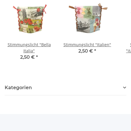
Stimmungslicht "Bella
Stimmungslicht "Italien"
Italia"
"i
2,50 €
*
2,50 €
*
Kategorien