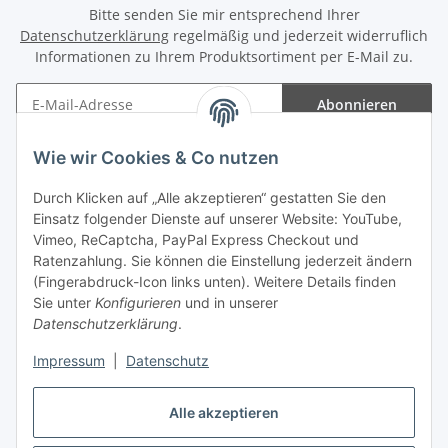
Bitte senden Sie mir entsprechend Ihrer
Datenschutzerklärung
regelmäßig und jederzeit widerruflich
Informationen zu Ihrem Produktsortiment per E-Mail zu.
Abonnieren
Newsletter Abonnieren
Wie wir Cookies & Co nutzen
Informationen
Durch Klicken auf „Alle akzeptieren“ gestatten Sie den
Einsatz folgender Dienste auf unserer Website: YouTube,
Gesetzliche Informationen
Vimeo, ReCaptcha, PayPal Express Checkout und
Ratenzahlung. Sie können die Einstellung jederzeit ändern
(Fingerabdruck-Icon links unten). Weitere Details finden
Sie unter
Konfigurieren
und in unserer
Datenschutzerklärung
.
Vertrag widerrufen
Impressum
|
Datenschutz
Alle akzeptieren
* Gemäß §19 UStG wird keine Umsatzsteuer berechnet, zzgl.
Versand