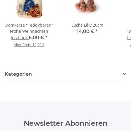
Domkerze "Teddybären"
Luchs Lilly 20cm
Frohe Weihnachten
"
14,00 €
*
Fr
jetzt nur
6,00 €
*
j
Alter Preis:
12,00 €
Kategorien
Newsletter Abonnieren