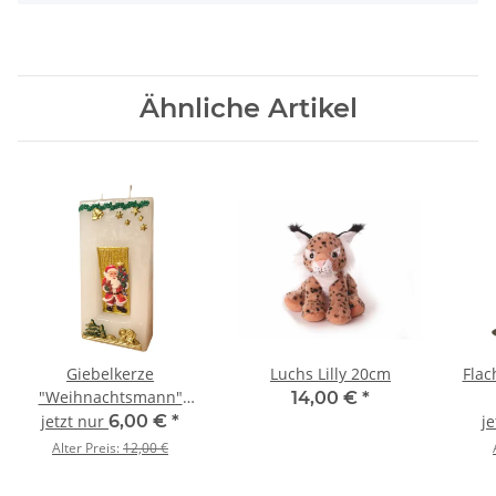
Ähnliche Artikel
Giebelkerze
Luchs Lilly 20cm
Flac
"Weihnachtsmann"
14,00 €
*
Frohe Weihnachten
jetzt nur
6,00 €
*
j
Alter Preis:
12,00 €