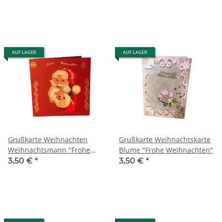
AUF LAGER
AUF LAGER
Grußkarte Weihnachten
Grußkarte Weihnachtskarte
Weihnachtsmann "Frohe
Blume "Frohe Weihnachten"
Weihnachten"
3,50 €
*
3,50 €
*