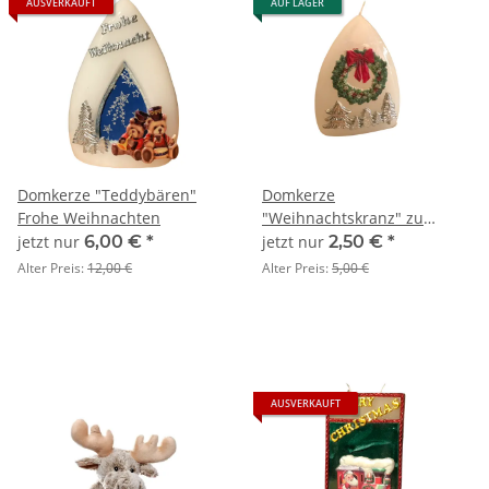
AUSVERKAUFT
AUF LAGER
Domkerze "Teddybären"
Domkerze
Frohe Weihnachten
"Weihnachtskranz" zu
Weihnachten
jetzt nur
6,00 €
*
jetzt nur
2,50 €
*
Alter Preis:
12,00 €
Alter Preis:
5,00 €
AUSVERKAUFT