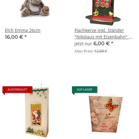
Elch Emma 26cm
Flachkerze inkl. Ständer
"Nikolaus mit Eisenbahn" zu
16,00 €
*
Weihnachten
jetzt nur
6,00 €
*
Alter Preis:
12,00 €
AUSVERKAUFT
AUF LAGER