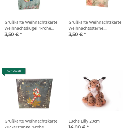
Grußkarte Weihnachtskarte
Grußkarte Weihnachtskarte
Weihnachtskugel "Frohe
Weihnachtssterne,
Weihnachten"
Schneemann und
3,50 €
*
3,50 €
*
Christbaumkugel "Frohe
Weihnachten"
AUF LAGER
Grußkarte Weihnachtskarte
Luchs Lilly 20cm
Zuckerstange "Frohe
14,00 €
*