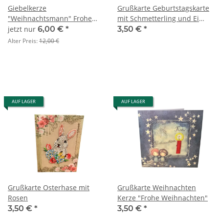
Giebelkerze
Grußkarte Geburtstagskarte
"Weihnachtsmann" Frohe
mit Schmetterling und Ei
Weihnachten
und Schriftzug "Zum
jetzt nur
6,00 €
*
3,50 €
*
Geburtstag"
Alter Preis:
12,00 €
AUF LAGER
AUF LAGER
Grußkarte Osterhase mit
Grußkarte Weihnachten
Rosen
Kerze "Frohe Weihnachten"
3,50 €
*
3,50 €
*