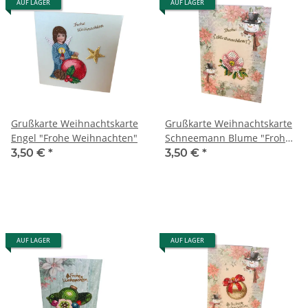
AUF LAGER
AUF LAGER
Grußkarte Weihnachtskarte
Grußkarte Weihnachtskarte
Engel "Frohe Weihnachten"
Schneemann Blume "Frohe
Weihnachten"
3,50 €
*
3,50 €
*
AUF LAGER
AUF LAGER