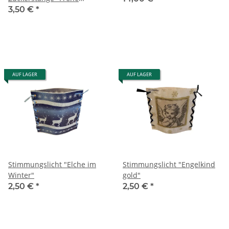
Weihnachten"
3,50 €
*
AUF LAGER
AUF LAGER
Stimmungslicht "Elche im
Stimmungslicht "Engelkind
Winter"
gold"
2,50 €
*
2,50 €
*