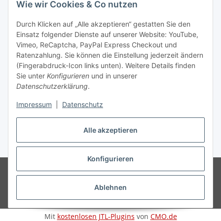
Wie wir Cookies & Co nutzen
Informationen
Durch Klicken auf „Alle akzeptieren“ gestatten Sie den
Einsatz folgender Dienste auf unserer Website: YouTube,
Gesetzliche Informationen
Vimeo, ReCaptcha, PayPal Express Checkout und
Ratenzahlung. Sie können die Einstellung jederzeit ändern
(Fingerabdruck-Icon links unten). Weitere Details finden
Sie unter
Konfigurieren
und in unserer
Datenschutzerklärung
.
Vertrag widerrufen
Impressum
|
Datenschutz
Alle akzeptieren
* Gemäß §19 UStG wird keine Umsatzsteuer berechnet, zzgl.
Versand
Konfigurieren
© Wohlgefühl für Körper & Seele by Sabine Werner
Besucherzähler:
794628
Endpreis zzgl. Versandkosten, gemäß §19 UStG wird keine
Umsatzsteuer berechnet.
Ablehnen
Powered by
JTL-Shop
Mit
kostenlosen JTL-Plugins
von
CMO.de