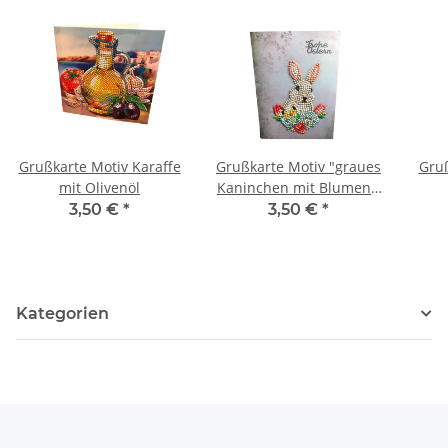
Grußkarte Motiv Karaffe
Grußkarte Motiv "graues
Gruß
mit Olivenöl
Kaninchen mit Blumen",
Schriftzug "Frohe
3,50 €
*
3,50 €
*
Ostern"
Kategorien