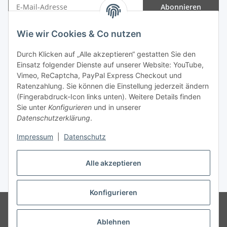
Abonnieren
Newsletter Abonnieren
Wie wir Cookies & Co nutzen
Informationen
Durch Klicken auf „Alle akzeptieren“ gestatten Sie den
Einsatz folgender Dienste auf unserer Website: YouTube,
Gesetzliche Informationen
Vimeo, ReCaptcha, PayPal Express Checkout und
Ratenzahlung. Sie können die Einstellung jederzeit ändern
(Fingerabdruck-Icon links unten). Weitere Details finden
Sie unter
Konfigurieren
und in unserer
Datenschutzerklärung
.
Vertrag widerrufen
Impressum
|
Datenschutz
Alle akzeptieren
* Gemäß §19 UStG wird keine Umsatzsteuer berechnet, zzgl.
Versand
Konfigurieren
© Wohlgefühl für Körper & Seele by Sabine Werner
Besucherzähler:
794657
Endpreis zzgl. Versandkosten, gemäß §19 UStG wird keine
Ablehnen
Umsatzsteuer berechnet.