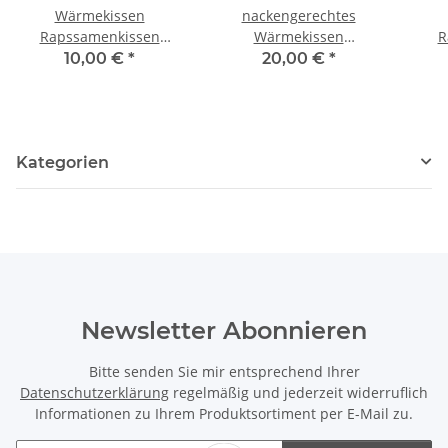
Wärmekissen
nackengerechtes
Rapssamenkissen
Wärmekissen
R
quadratisch "Flamingos"
Rapssamen RNXXL70
10,00 €
*
20,00 €
*
RK16
"blaue Blumen"
Kategorien
Newsletter Abonnieren
Bitte senden Sie mir entsprechend Ihrer
Datenschutzerklärung
regelmäßig und jederzeit widerruflich
Informationen zu Ihrem Produktsortiment per E-Mail zu.