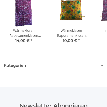
Wärmekissen
Wärmekissen
Rapssamenkissen
Rapssamenkissen
rechteckig "rosa
quadratisch "Frösche,
Ra
14,00 €
*
10,00 €
*
Blumen" RG80
Pilze, Klee" RK55
Kategorien
Newsletter Abonnieren