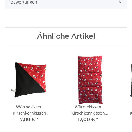
Bewertungen
Ähnliche Artikel
Wärmekissen
Wärmekissen
Kirschkernkissen
Kirschkernkissen
K
quadratisch zweifarbig
"Schneemänner"
qua
7,00 €
*
12,00 €
*
"Schneemänner -
rechteckig KG91
"bu
schwarz" KK91S