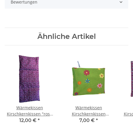
Bewertungen
Ähnliche Artikel
Wärmekissen
Wärmekissen
Kirschkernkissen "rosa
Kirschkernkissen
Kirs
Blumen" rechteckig
quadratisch "bunte
Bl
12,00 €
*
7,00 €
*
KG80
Frühlingsblumen" KK12