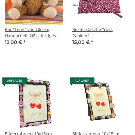
Bär "Leon" von Glorex,
Bestecktasche "rosa
Handarbeit, NEU, fertiges
Ranken"
Kuscheltier, Geschenk, Baby
12,00 €
*
15,00 €
*
AUF LAGER
AUF LAGER
Bilderrahmen 10x15cm
Bilderrahmen 10x15cm