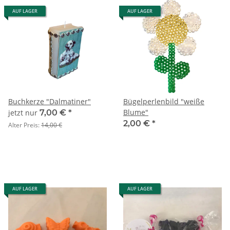
AUF LAGER
AUF LAGER
Buchkerze "Dalmatiner"
Bügelperlenbild "weiße
Blume"
jetzt nur
7,00 €
*
2,00 €
*
Alter Preis:
14,00 €
AUF LAGER
AUF LAGER