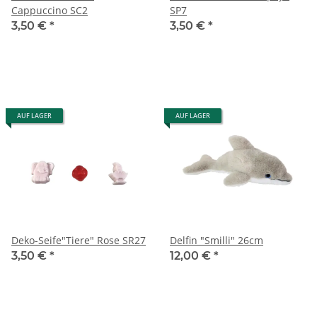
Cappuccino SC2
SP7
3,50 €
*
3,50 €
*
AUF LAGER
AUF LAGER
Deko-Seife"Tiere" Rose SR27
Delfin "Smilli" 26cm
3,50 €
*
12,00 €
*