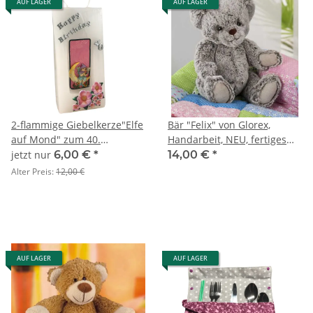
AUF LAGER
AUF LAGER
2-flammige Giebelkerze"Elfe
Bär "Felix" von Glorex,
auf Mond" zum 40.
Handarbeit, NEU, fertiges
Geburtstag
Kuscheltier, Geschenk, Baby
jetzt nur
6,00 €
*
14,00 €
*
Alter Preis:
12,00 €
AUF LAGER
AUF LAGER