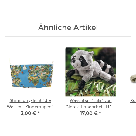
Ähnliche Artikel
Stimmungslicht "die
Waschbär "Luki" von
Ro
Welt mit Kinderaugen"
Glorex, Handarbeit, NEU,
fertiges Kuscheltier,
3,00 €
*
17,00 €
*
Geschenk,Kind