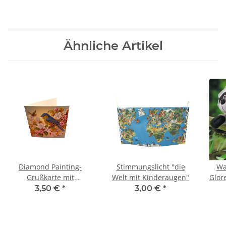
Ähnliche Artikel
Diamond Painting-
Stimmungslicht "die
Wa
Grußkarte mit
Welt mit Kinderaugen"
Glor
Vogelmotiv
fe
3,50 €
*
3,00 €
*