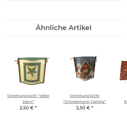
Ähnliche Artikel
Stimmungslicht "edler
Stimmungslicht
Stern"
"Schneemann-Familie"
R
2,50 €
*
2,50 €
*
"W