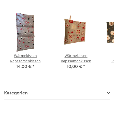
Wärmekissen
Wärmekissen
Rapssamenkissen
Rapssamenkissen
R
rechteckig
"Weihnachtsstimmung"
14,00 €
*
10,00 €
*
"Weihnachtswichtel"
quadratisch RK100
"W
RG74
Kategorien