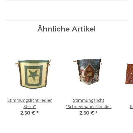
Ähnliche Artikel
Stimmungslicht "edler
Stimmungslicht
Stern"
"Schneemann-Familie"
R
2,50 €
*
2,50 €
*
"W