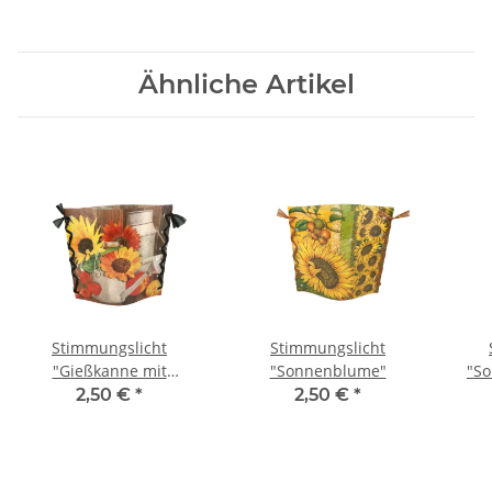
Ähnliche Artikel
Stimmungslicht
Stimmungslicht
"Gießkanne mit
"Sonnenblume"
"S
Sonnenblumen"
2,50 €
*
2,50 €
*