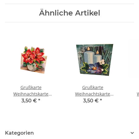
Ähnliche Artikel
Grußkarte
Grußkarte
Weihnachtskarte
Weihnachtskarte
Weihnachtsstern
Adventskerzen
We
3,50 €
*
3,50 €
*
Kategorien