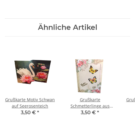
Ähnliche Artikel
Grußkarte Motiv Schwan
Grußkarte
Gruß
auf Seerosenteich
Schmetterlinge aus
Diamond Painting,
3,50 €
*
3,50 €
*
Schriftzug "Frohe
Ostern"