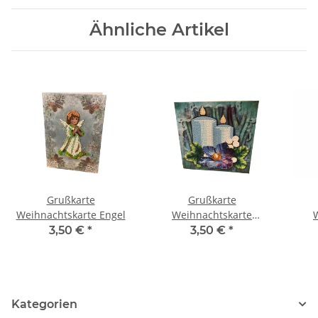
Ähnliche Artikel
Grußkarte
Grußkarte
Weihnachtskarte Engel
Weihnachtskarte
Adventskerzen
We
3,50 €
*
3,50 €
*
Kategorien