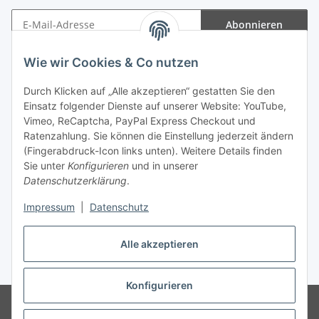
Abonnieren
Newsletter Abonnieren
Wie wir Cookies & Co nutzen
Informationen
Durch Klicken auf „Alle akzeptieren“ gestatten Sie den
Einsatz folgender Dienste auf unserer Website: YouTube,
Gesetzliche Informationen
Vimeo, ReCaptcha, PayPal Express Checkout und
Ratenzahlung. Sie können die Einstellung jederzeit ändern
(Fingerabdruck-Icon links unten). Weitere Details finden
Sie unter
Konfigurieren
und in unserer
Datenschutzerklärung
.
Vertrag widerrufen
Impressum
|
Datenschutz
Alle akzeptieren
* Gemäß §19 UStG wird keine Umsatzsteuer berechnet, zzgl.
Versand
Konfigurieren
© Wohlgefühl für Körper & Seele by Sabine Werner
Besucherzähler:
794724
Endpreis zzgl. Versandkosten, gemäß §19 UStG wird keine