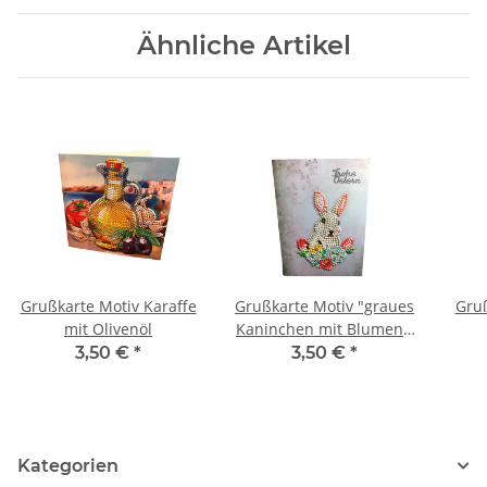
Ähnliche Artikel
Grußkarte Motiv Karaffe
Grußkarte Motiv "graues
Gruß
mit Olivenöl
Kaninchen mit Blumen",
Schriftzug "Frohe
3,50 €
*
3,50 €
*
Ostern"
Kategorien