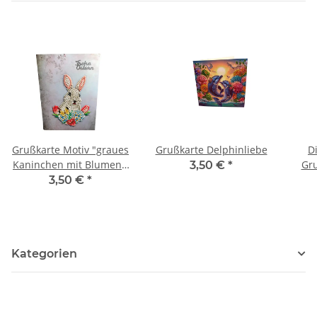
Grußkarte Motiv "graues
Grußkarte Delphinliebe
D
Kaninchen mit Blumen",
Gr
3,50 €
*
Schriftzug "Frohe
3,50 €
*
Ostern"
Kategorien