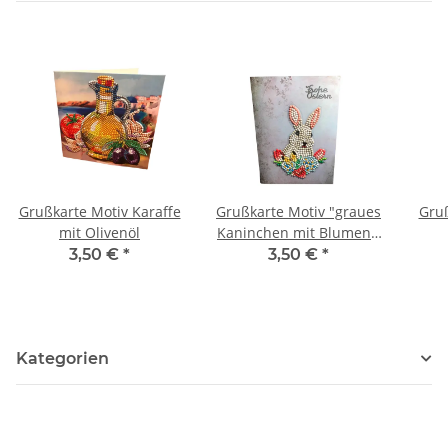
Grußkarte Motiv Karaffe
Grußkarte Motiv "graues
Gruß
mit Olivenöl
Kaninchen mit Blumen",
Schriftzug "Frohe
3,50 €
*
3,50 €
*
Ostern"
Kategorien