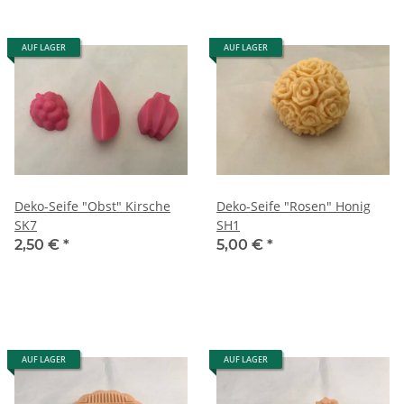
AUF LAGER
AUF LAGER
Deko-Seife "Obst" Kirsche
Deko-Seife "Rosen" Honig
SK7
SH1
2,50 €
*
5,00 €
*
AUF LAGER
AUF LAGER