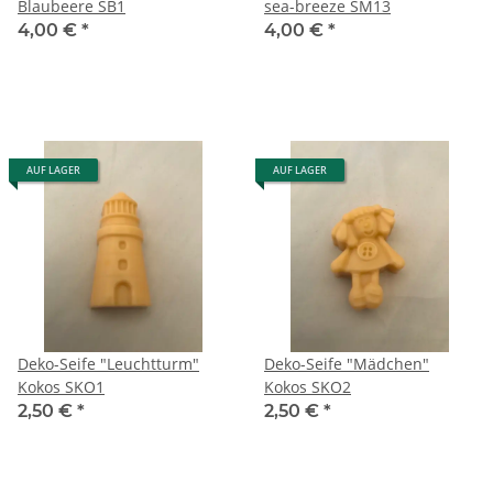
Blaubeere SB1
sea-breeze SM13
4,00 €
*
4,00 €
*
AUF LAGER
AUF LAGER
Deko-Seife "Leuchtturm"
Deko-Seife "Mädchen"
Kokos SKO1
Kokos SKO2
2,50 €
*
2,50 €
*