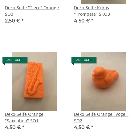
Deko-Seife "Tiere" Orange
Deko-Seife Kokos
SO3
"Trompete" SKO3
2,50 €
*
4,50 €
*
AUF LAGER
AUF LAGER
Deko-Seife Orange
Deko-Seife Orange "Vogel"
"Saxophon" SO1
SO2
4,50 €
*
4,50 €
*